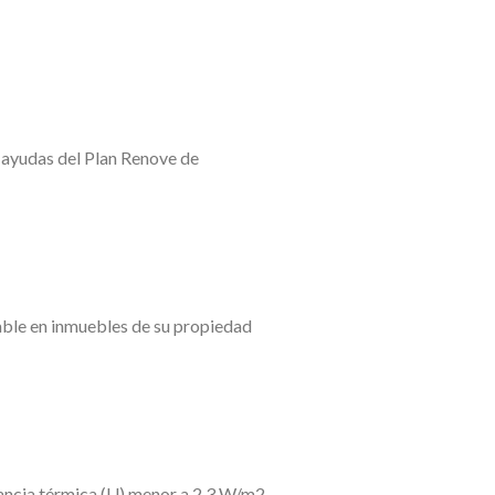
e ayudas del Plan Renove de
able en inmuebles de su propiedad
itancia térmica (U) menor a 2,3 W/m2