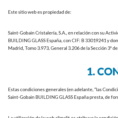
Este sitio web es propiedad de:
Saint-Gobain Cristalería, S.A., en relación con su Act
BUILDING GLASS España, con CIF: B 33019241 y domicili
Madrid, Tomo 3.973, General 3.206 de la Sección 3ª del 
1. CO
Estas condiciones generales (en adelante, “las Condicio
Saint-Gobain BUILDING GLASS España presta, de forma 
La utilización de la web climalit.es atribuye la condici