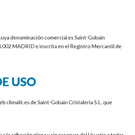
ña cuya denominación comercial es Saint-Gobain
28.002 MADRID e inscrita en el Registro Mercantil de
DE USO
b climalit.es de Saint-Gobain Cristalería S.L. que
resa la adhesión plena y sin reservas del Usuario a todas