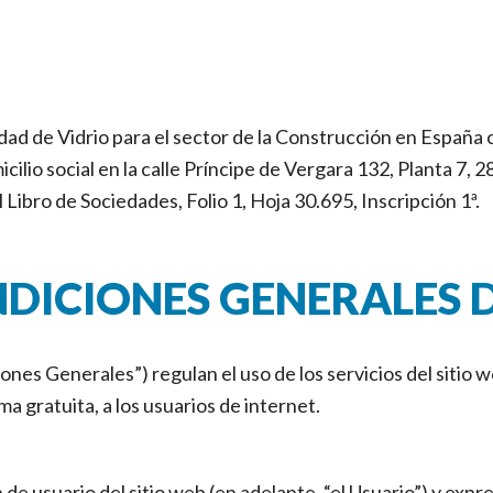
ividad de Vidrio para el sector de la Construcción en Espa
o social en la calle Príncipe de Vergara 132, Planta 7, 
Libro de Sociedades, Folio 1, Hoja 30.695, Inscripción 1ª.
NDICIONES GENERALES 
nes Generales”) regulan el uso de los servicios del sitio we
gratuita, a los usuarios de internet.
ón de usuario del sitio web (en adelante, “el Usuario”) y exp