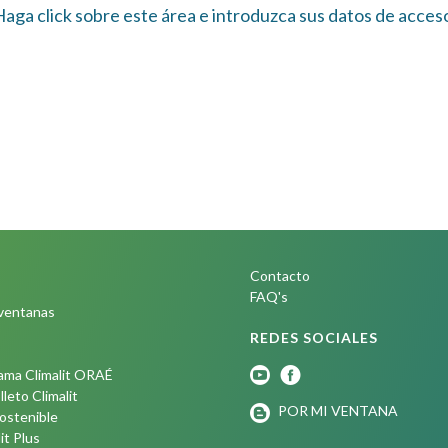
aga click sobre este área e introduzca sus datos de acces
Contacto
FAQ's
ventanas
REDES SOCIALES
ama Climalit ORAÉ
leto Climalit
POR MI VENTANA
Sostenible
it Plus