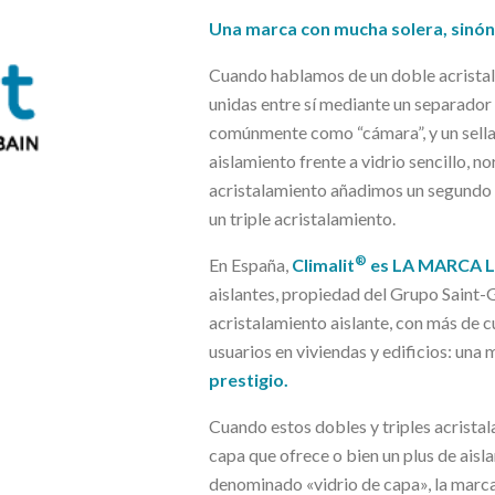
Una marca con mucha solera, sinóni
Cuando hablamos de un doble acristala
unidas entre sí mediante un separador
comúnmente como “cámara”, y un sella
aislamiento frente a vidrio sencillo, 
acristalamiento añadimos un segundo p
un triple acristalamiento.
®
En España,
Climalit
es LA MARCA L
aislantes, propiedad del Grupo Saint-
acristalamiento aislante, con más de 
usuarios en viviendas y edificios: un
prestigio.
Cuando estos dobles y triples acristal
capa que ofrece o bien un plus de ais
denominado «vidrio de capa», la marc