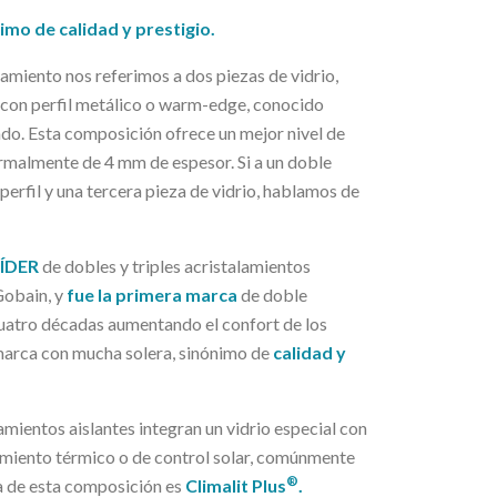
mo de calidad y prestigio.
miento nos referimos a dos piezas de vidrio,
 con perfil metálico o warm-edge, conocido
do. Esta composición ofrece un mejor nivel de
normalmente de 4 mm de espesor. Si a un doble
erfil y una tercera pieza de vidrio, hablamos de
ÍDER
de dobles y triples acristalamientos
Gobain, y
fue la primera marca
de doble
cuatro décadas aumentando el confort de los
a marca con mucha solera, sinónimo de
calidad y
amientos aislantes integran un vidrio especial con
lamiento térmico o de control solar, comúnmente
®
a de esta composición es
Climalit Plus
.