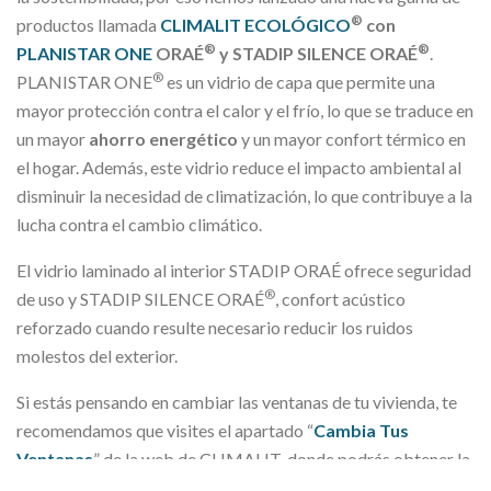
®
productos llamada
CLIMALIT ECOLÓGICO
con
®
®
PLANISTAR ONE
ORAÉ
y STADIP SILENCE ORAÉ
.
®
PLANISTAR ONE
es un vidrio de capa que permite una
mayor protección contra el calor y el frío, lo que se traduce en
un mayor
ahorro
energético
y un mayor confort térmico en
el hogar. Además, este vidrio reduce el impacto ambiental al
disminuir la necesidad de climatización, lo que contribuye a la
lucha contra el cambio climático.
El vidrio laminado al interior STADIP ORAÉ ofrece seguridad
®
de uso y STADIP SILENCE ORAÉ
, confort acústico
reforzado cuando resulte necesario reducir los ruidos
molestos del exterior.
Si estás pensando en cambiar las ventanas de tu vivienda, te
recomendamos que visites el apartado “
Cambia Tus
Ventanas
” de la web de CLIMALIT, donde podrás obtener la
composición más adecuada en función de las necesidades de