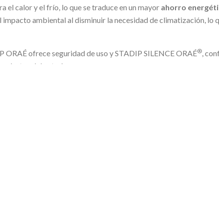
 el calor y el frío, lo que se traduce en un mayor
ahorro
energét
 impacto ambiental al disminuir la necesidad de climatización, lo q
®
TADIP ORAÉ ofrece seguridad de uso y STADIP SILENCE ORAÉ
, con
 molestos del exterior.
trato ORAÉ lo que contribuye a
reducir la huella de carbono
alred
mismos vidrios con capa y laminados, pero sobre sustrato PLANIC
ntanas de tu vivienda, te recomendamos que visites el apartado “
C
 composición más adecuada en función de las necesidades de conf
VOLVER A ACTUALIDAD