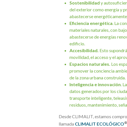
Sostenibilidad
y autosuficien
del exterior como energía y pr
abastecerse energéticamente a
Eficiencia energética
. La co
materiales naturales, con bajo
abastecerse de energías renova
edificio.
Accesibilidad.
Esto supondrá 
movilidad, el acceso y el apr
Espacios naturales.
Los espa
promover la conciencia ambien
de la zona urbana construida.
Inteligencia e innovación
. L
datos generados por los ciudad
transporte inteligente, teleas
residuos, mantenimiento, señ
Desde CLIMALIT, estamos compromet
llamada
CLIMALIT ECOLÓGICO