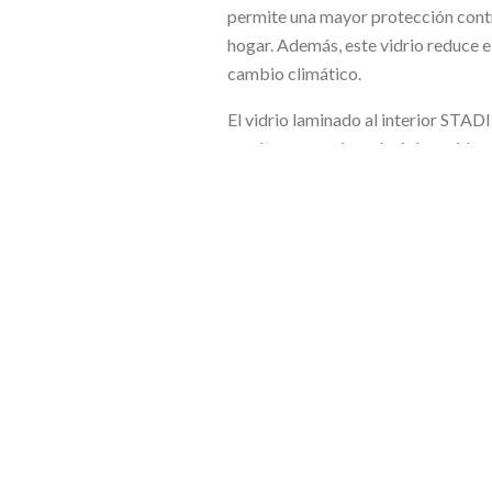
permite una mayor protección contra
hogar. Además, este vidrio reduce el
cambio climático.
El vidrio laminado al interior S
resulte necesario reducir los ruidos
Ha sido fabricado a partir del sus
idénticas composiciones, con los 
Si estás pensando en cambiar las ve
CLIMALIT, donde podrás obtener la
ANTERIOR
DÍA MUNDIAL DE LA