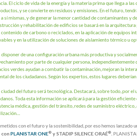
cia. El ciclo de vida de la energía y la materia prima que llega a las 
oductos, y se convierte en residuos y emisiones. En el futuro, tend
 sí mismas, y de generar la menor cantidad de contaminantes y de
nstrucción y rehabilitación de edificios se basará en la arquitectura 
 contenido de carbono o reciclados, en la aplicación de equipos in
bles y en la utilización de soluciones de aislamiento térmico u op
disponer de una configuración urbana más productiva y socialmen
ovechamiento por parte de cualquier persona, independientemente 
cios verdes ayudan a combatir la contaminación, mejoran la interacc
tal de los ciudadanos. Según los expertos, estos lugares debería
a ciudad del futuro será tecnológica. Destacará, sobre todo, por el 
anos. Toda esta información se aplicará para la gestión eficiente d
istencia médica, gestión del tránsito, redes de suministro eléctric
alización…
idos con el futuro y la sostenibilidad, por eso hemos lanzado 
®
®
®
con
PLANISTAR ONE
y STADIP SILENCE ORAÉ
. PLANIST