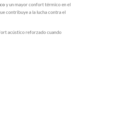
ico
y un mayor confort térmico en el
ue contribuye a la lucha contra el
fort acústico reforzado cuando
edor del 35-40% respecto de
LEAR.
ambia Tus Ventanas
” de la web de
ort en tu hogar.
SIGUIENTE
®
LA SOLUCIÓN ORAÉ