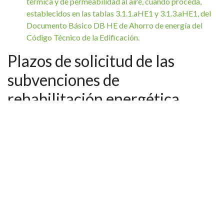
térmica y de permeabilidad al aire, cuando proceda,
establecidos en las tablas 3.1.1.aHE1 y 3.1.3.aHE1, del
Documento Básico DB HE de Ahorro de energía del
Código Técnico de la Edificación.
Plazos de solicitud de las
subvenciones de
rehabilitación energética
Las solicitudes se podrán presentar
desde el 1 de junio de
2022 hasta el 31 de diciembre de 2023.
La dotación presupuestaria destinada a financiar esta
convocatoria queda en 124.000.000 euros para el Programa
3, 16.000.000 euros para el Programa 4 y 9.000.000 euros
para el Programa 5, respectivamente.
Para más