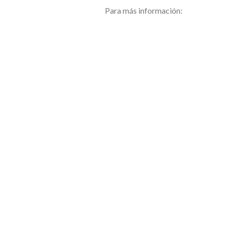
Para más información:
https://sede.asturias.es/bopa/20
ANTERIOR
¿QUÉ ES LA
NEUTRALIDAD
CLIMÁTICA?