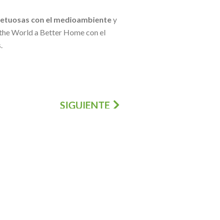
petuosas con el medioambiente
y
 the World a Better Home con el
.
SIGUIENTE
SUBVENCIONES PARA
ACTUACIONES DE
REHABILITACIÓN Y
MEJORA ENERGÉTICA
EN COMUNIDAD
VALENCIANA