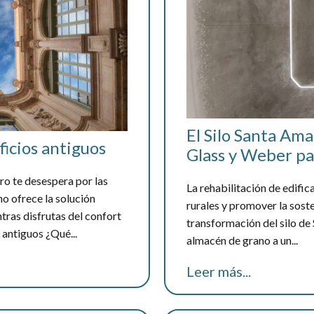
El Silo Santa Am
icios antiguos
Glass y Weber pa
ero te desespera por las
La rehabilitación de edific
o ofrece la solución
rurales y promover la sost
tras disfrutas del confort
transformación del silo de
 antiguos ¿Qué...
almacén de grano a un...
Leer más...