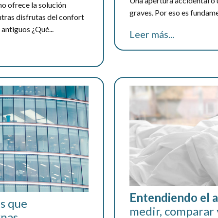
Una apertura accidental o
o ofrece la solución
graves. Por eso es fundamen
tras disfrutas del confort
 antiguos ¿Qué...
Leer más...
Entendiendo el a
s que
medir, comparar 
rnas