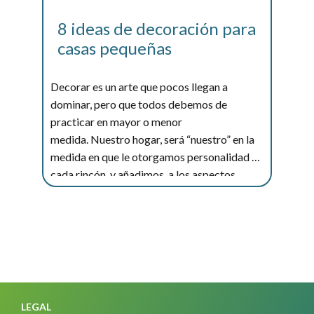
8 ideas de decoración para
casas pequeñas
Decorar es un arte que pocos llegan a
dominar, pero que todos debemos de
practicar en mayor o menor
medida. Nuestro hogar, será “nuestro” en la
medida en que le otorgamos personalidad a
cada rincón, y añadimos, a los aspectos
Leer más...
básicos de...
LEGAL