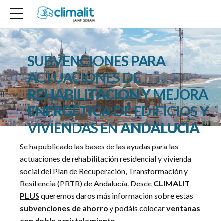
SUBVENCIONES
PARA
ACTUACIONES
DE
REHABILITACIÓN Y
MEJORA
ENERGÉTICA
DE
EDIFICIOS
Y
VIVIENDAS
EN
ANDALUCÍA
Se ha publicado las bases de las ayudas para las
actuaciones de rehabilitación residencial y vivienda
social del Plan de Recuperación, Transformación y
Resiliencia (PRTR) de Andalucía. Desde
CLIMALIT
PLUS
queremos daros más información sobre estas
subvenciones de ahorro
y podáis colocar
ventanas
con doble acristalamiento
.