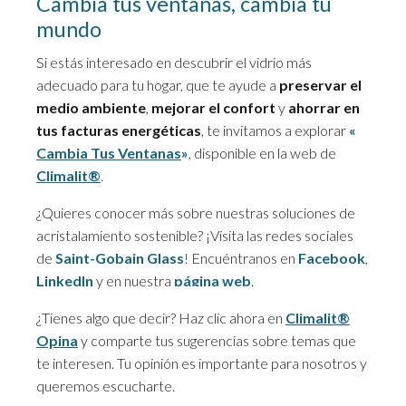
Cambia tus ventanas, cambia tu
mundo
Si estás interesado en descubrir el vidrio más
adecuado para tu hogar, que te ayude a
preservar el
medio ambiente
,
mejorar el confort
y
ahorrar en
tus facturas energéticas
, te invitamos a explorar
«
Cambia Tus Ventanas
»
, disponible en la web de
Climalit®
.
¿Quieres conocer más sobre nuestras soluciones de
acristalamiento sostenible? ¡Visita las redes sociales
de
Saint-Gobain Glass
! Encuéntranos en
Facebook
,
LinkedIn
y en nuestra
página web
.
¿Tienes algo que decir? Haz clic ahora en
Climalit®
Opina
y comparte tus sugerencias sobre temas que
te interesen. Tu opinión es importante para nosotros y
queremos escucharte.
Climalit ORAÉ®: Vidrio y